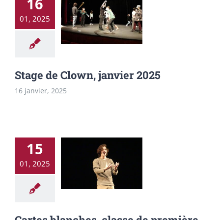
16
01, 2025
Stage de Clown,
janvier 2025
Stage de Clown, janvier 2025
16 janvier, 2025
15
Cartes blanches,
01, 2025
classe de
première année
: février 2025
Cartes blanches, classe de première