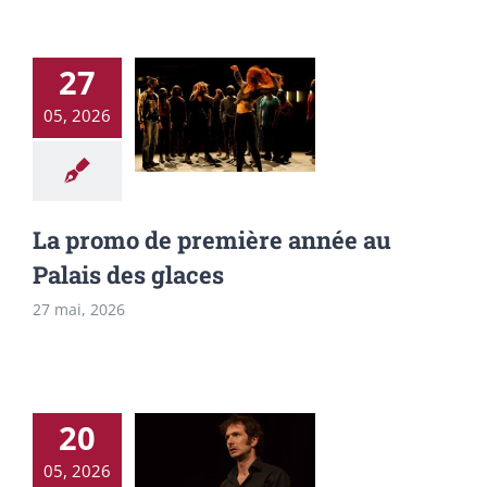
27
La promo de
05, 2026
première année
au Palais des
glaces
La promo de première année au
Palais des glaces
27 mai, 2026
20
Les deuxième
05, 2026
année jouent